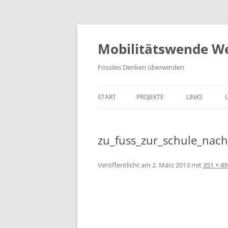
Zum
Inhalt
springen
Mobilitätswende W
Fossiles Denken überwinden
START
PROJEKTE
LINKS
KIDICAL MASS
zu_fuss_zur_schule_nach
MOBILITÄTSTAG
RADL WERKSTATT
Veröffentlicht am
2. März 2013
mit
351 × 49
LARA 1
CARSHARING
TEMPO 30