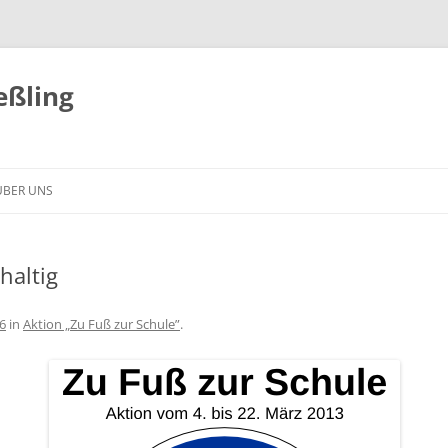
eßling
ÜBER UNS
haltig
6
in
Aktion „Zu Fuß zur Schule”
.