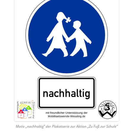
Motiv „nachhaltig” der Plakatserie zur Aktion „Zu Fuß zur Schule”