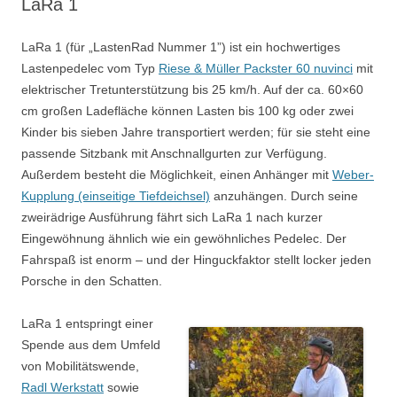
LaRa 1
LaRa 1 (für „LastenRad Nummer 1”) ist ein hochwertiges
Lastenpedelec vom Typ
Riese & Müller Packster 60 nuvinci
mit
elektrischer Tretunterstützung bis 25 km/h. Auf der ca. 60×60
cm großen Ladefläche können Lasten bis 100 kg oder zwei
Kinder bis sieben Jahre transportiert werden; für sie steht eine
passende Sitzbank mit Anschnallgurten zur Verfügung.
Außerdem besteht die Möglichkeit, einen Anhänger mit
Weber-
Kupplung (einseitige Tiefdeichsel)
anzuhängen. Durch seine
zweirädrige Ausführung fährt sich LaRa 1 nach kurzer
Eingewöhnung ähnlich wie ein gewöhnliches Pedelec. Der
Fahrspaß ist enorm – und der Hinguckfaktor stellt locker jeden
Porsche in den Schatten.
LaRa 1 entspringt einer
Spende aus dem Umfeld
von Mobilitätswende,
Radl Werkstatt
sowie