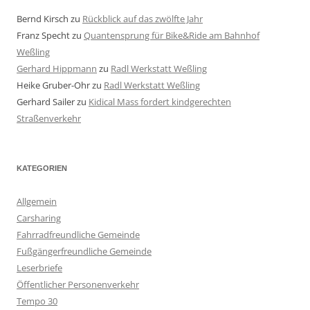
Bernd Kirsch
zu
Rückblick auf das zwölfte Jahr
Franz Specht
zu
Quantensprung für Bike&Ride am Bahnhof
Weßling
Gerhard Hippmann
zu
Radl Werkstatt Weßling
Heike Gruber-Ohr
zu
Radl Werkstatt Weßling
Gerhard Sailer
zu
Kidical Mass fordert kindgerechten
Straßenverkehr
KATEGORIEN
Allgemein
Carsharing
Fahrradfreundliche Gemeinde
Fußgängerfreundliche Gemeinde
Leserbriefe
Öffentlicher Personenverkehr
Tempo 30