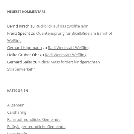
NEUESTE KOMMENTARE
Bernd Kirsch
zu
Rückblick auf das zwölfte Jahr
Franz Specht
zu
Quantensprung für Bike&Ride am Bahnhof
Weßling
Gerhard Hippmann
zu
Radl Werkstatt Weßling
Heike Gruber-Ohr
zu
Radl Werkstatt Weßling
Gerhard Sailer
zu
Kidical Mass fordert kindgerechten
Straßenverkehr
KATEGORIEN
Allgemein
Carsharing
Fahrradfreundliche Gemeinde
Fußgängerfreundliche Gemeinde
Leserbriefe