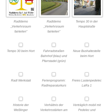
Radldemo
Radldemo
Tempo 30 in der
„Verkehrsraum
„Verkehrsraum
Hauptstraße
fairteilen”
fairteilen”
Tempo 30 beim Hort
Fahrradstraßen
Neue Bushaltestelle
Bahnhof (blau) und
beim Hort
Pfarrstadel (grün)
Radl Werkstatt
Ferienprogramm:
Freies Lastenpedelec
Radlreparaturkurs
LaRa 1
Historie der
Verhältnis der
Verträglich mobil mit
Weßlinger
Verkehrsstärken am
Pedelec und