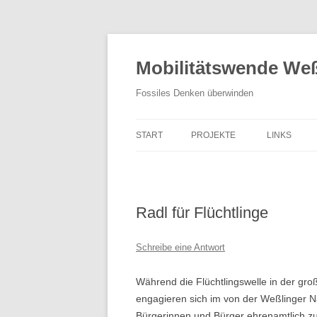
Zum
Inhalt
springen
Mobilitätswende Weß
Fossiles Denken überwinden
START
PROJEKTE
LINKS
KIDICAL MASS
MOBILITÄTSTAG
Radl für Flüchtlinge
RADL WERKSTATT
Schreibe eine Antwort
LARA 1
Während die Flüchtlingswelle in der große
CARSHARING
engagieren sich im von der Weßlinger N
TEMPO 30
Bürgerinnen und Bürger ehrenamtlich z