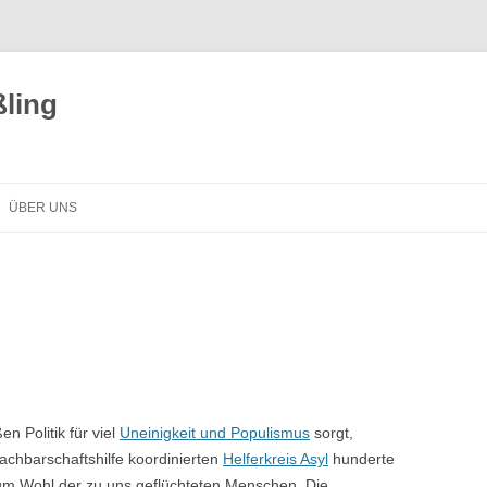
ling
ÜBER UNS
n Politik für viel
Uneinigkeit und Populismus
sorgt,
achbarschaftshilfe koordinierten
Helferkreis Asyl
hunderte
um Wohl der zu uns geflüchteten Menschen. Die