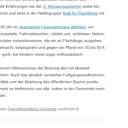
Café-Erfahrungen bei der
3. Klimaschutzwoche
sowie bei
rück und wirkt in der Helfergruppe
Radl für Flüchtlinge
mit.
 18 Uhr im
ehemaligen Feuerwehrhaus Weßling
, um
satzteile, Fahrradtaschen, -körbe und -schlösser, Helme,
der instandzusetzen, die wir an Flüchtlinge ausgeben.
emacht, katalogisiert und gegen ein Pfand von 20 bis 50 €
r groß, bei Kindern meist sogar enthusiastisch.
n, armen Mitmenschen die Nutzung des mit Abstand
glichen. Auch das deutlich verstärkte Fußgängeraufkommen
ilität und der Belebung des öffentlichen Raums positiv.
ment im Helferkreis uns alle, indem in der Gemeinde mehr
det.
nter
Fahrradfreundliche Gemeinde
veröffentlicht.