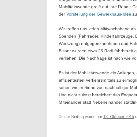
Mobilitätswende greift auf ihre Repair-
BORDSTEINABSENKUNGEN
der
Vorstellung der Gewerkhaus-Idee
zu
WILLKOMMENSRADLTOUREN
Wir treffen uns jeden Mittwochabend ab
BOOKSHARING
Spenden (Fahrräder, Kinderfahrzeuge, Er
Werkzeug) entgegenzunehmen und Fahrrä
AKTION 2019
Bisher wurden etwa 25 Radl fahrbereit g
verliehen. Die Nachfrage ist nach wie vo
DEMO 2017
Es ist der Mobilitätswende ein Anliege
FAHRRADINFRASTRUKTUR
effizientesten Verkehrsmittels zu ermö
sehen wir im Sinne von nachhaltiger Mob
Und nicht zuletzt bereichert das Engage
Miteinander statt Nebeneinander stattfin
Dieser Beitrag wurde am
13. Oktober 2015
u