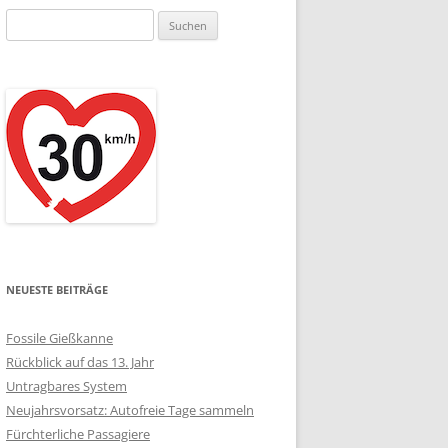
Suchen
nach:
NEUESTE BEITRÄGE
Fossile Gießkanne
Rückblick auf das 13. Jahr
Untragbares System
Neujahrsvorsatz: Autofreie Tage sammeln
Fürchterliche Passagiere