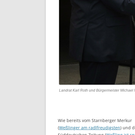
Landrat Karl Roth und Bürgermeister Michael 
Wie bereits vom Starnberger Merkur
(
Weßlinger am radlfreudigsten
) und d
Süddeutschen Zeitung (
Weßling ist sp