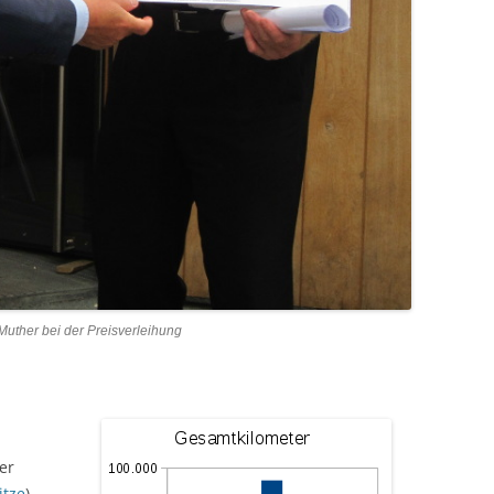
Muther bei der Preisverleihung
er
itze
)