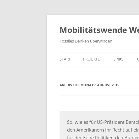
Zum
Inhalt
springen
Mobilitätswende W
Fossiles Denken überwinden
START
PROJEKTE
LINKS
KIDICAL MASS
ARCHIV DES MONATS:
MOBILITÄTSTAG
AUGUST 2015
RADL WERKSTATT
LARA 1
So, wie es für US-Präsident Bara
CARSHARING
den Amerikanern ihr Recht auf ei
TEMPO 30
für deutsche Politiker, den Bürge