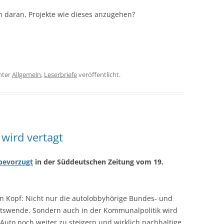
en daran, Projekte wie dieses anzugehen?
nter
Allgemein
,
Leserbriefe
veröffentlicht.
 wird vertagt
bevorzugt
in der Süddeutschen Zeitung vom 19.
en Kopf: Nicht nur die autolobbyhörige Bundes- und
tätswende. Sondern auch in der Kommunalpolitik wird
Auto noch weiter zu steigern und wirklich nachhaltige