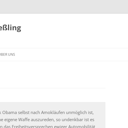
eßling
ÜBER UNS
ck Obama selbst nach Amokläufen unmöglich ist,
ne eigene Waffe auszureden, so undenkbar ist es
rn das Freiheitsversprechen ewiger Automobilität