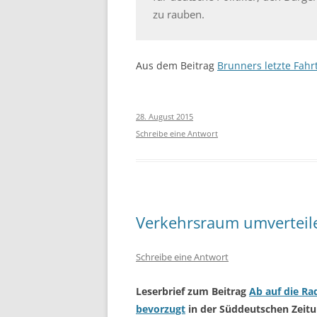
zu rauben.
BORDSTEINABSENKUNGEN
WILLKOMMENSRADLTOUREN
Aus dem Beitrag
Brunners letzte Fahr
BOOKSHARING
AKTION 2019
28. August 2015
Schreibe eine Antwort
DEMO 2017
FAHRRADINFRASTRUKTUR
Verkehrsraum umverteil
Schreibe eine Antwort
Leserbrief zum Beitrag
Ab auf die R
bevorzugt
in der Süddeutschen Zeit