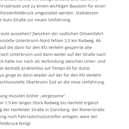
hrradroute und zu einem wichtigen Baustein für einen
 Fürstenfeldbruck umgestaltet werden. Stattdessen
ele Auto-Straße zur neuen Umfahrung.
route aussehen? Zwischen der südlichen Ortseinfahrt
ussstelle Unterbrunn-Nord fehlen 2,5 km Radweg. Ab
uf die dann für den Kfz-Verkehr gesperrte alte
 nach Unterbrunn und dann weiter auf der Straße nach
ck hätte nur noch als Verbindung zwischen Unter- und
e deshalb problemlos auf Tempo 60 für Autos
s ginge es dann wieder auf der für den Kfz-Verkehr
Anschlussstelle Oberbrunn Süd an die neue Umfahrung.
ung müssten bisher „vergessene“
n 1,5 km langes Stück Radweg bis Hanfeld ergänzt
g der Hanfelder Straße in Starnberg, der Römerstraße
ling noch Fahrradschutzstreifen anlegen, wäre der
eldbruck fertig!