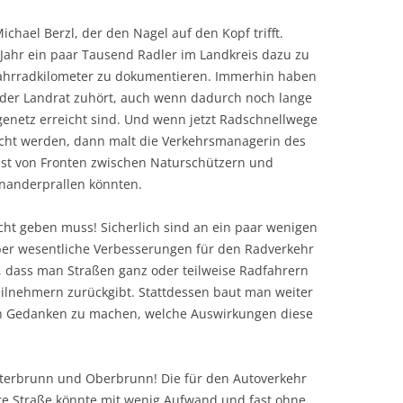
hael Berzl, der den Nagel auf den Kopf trifft.
r Jahr ein paar Tausend Radler im Landkreis dazu zu
ahrradkilometer zu dokumentieren. Immerhin haben
n der Landrat zuhört, auch wenn dadurch noch lange
enetz erreicht sind. Und wenn jetzt Radschnellwege
acht werden, dann malt die Verkehrsmanagerin des
nst von Fronten zwischen Naturschützern und
inanderprallen könnten.
icht geben muss! Sicherlich sind an ein paar wenigen
aber wesentliche Verbesserungen für den Radverkehr
 dass man Straßen ganz oder teilweise Radfahrern
lnehmern zurückgibt. Stattdessen baut man weiter
h Gedanken zu machen, welche Auswirkungen diese
terbrunn und Oberbrunn! Die für den Autoverkehr
te Straße könnte mit wenig Aufwand und fast ohne