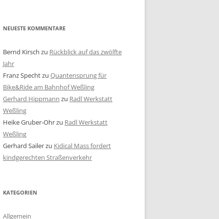
NEUESTE KOMMENTARE
Bernd Kirsch
zu
Rückblick auf das zwölfte
Jahr
Franz Specht
zu
Quantensprung für
Bike&Ride am Bahnhof Weßling
Gerhard Hippmann
zu
Radl Werkstatt
Weßling
Heike Gruber-Ohr
zu
Radl Werkstatt
Weßling
Gerhard Sailer
zu
Kidical Mass fordert
kindgerechten Straßenverkehr
KATEGORIEN
Allgemein