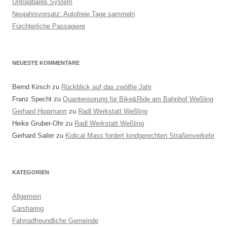
Untragbares System
Neujahrsvorsatz: Autofreie Tage sammeln
Fürchterliche Passagiere
NEUESTE KOMMENTARE
Bernd Kirsch
zu
Rückblick auf das zwölfte Jahr
Franz Specht
zu
Quantensprung für Bike&Ride am Bahnhof Weßling
Gerhard Hippmann
zu
Radl Werkstatt Weßling
Heike Gruber-Ohr
zu
Radl Werkstatt Weßling
Gerhard Sailer
zu
Kidical Mass fordert kindgerechten Straßenverkehr
KATEGORIEN
Allgemein
Carsharing
Fahrradfreundliche Gemeinde