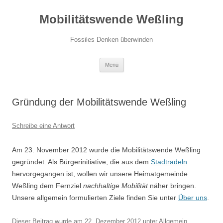
Zum
Inhalt
Mobilitätswende Weßling
springen
Fossiles Denken überwinden
Menü
Gründung der Mobilitätswende Weßling
Schreibe eine Antwort
Am 23. November 2012 wurde die Mobilitätswende Weßling
gegründet. Als Bürgerinitiative, die aus dem
Stadtradeln
hervorgegangen ist, wollen wir unsere Heimatgemeinde
Weßling dem Fernziel
nachhaltige Mobilität
näher bringen.
Unsere allgemein formulierten Ziele finden Sie unter
Über uns
.
Dieser Beitrag wurde am
22. Dezember 2012
unter
Allgemein