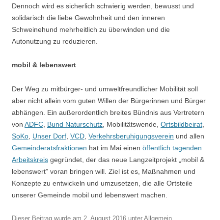
Dennoch wird es sicherlich schwierig werden, bewusst und
solidarisch die liebe Gewohnheit und den inneren
Schweinehund mehrheitlich zu überwinden und die
Autonutzung zu reduzieren.
mobil & lebenswert
Der Weg zu mitbürger- und umweltfreundlicher Mobilität soll
aber nicht allein vom guten Willen der Bürgerinnen und Bürger
abhängen. Ein außerordentlich breites Bündnis aus Vertretern
von
ADFC
,
Bund Naturschutz
, Mobilitätswende,
Ortsbildbeirat
,
SoKo
,
Unser Dorf
,
VCD
,
Verkehrsberuhigungsverein
und allen
Gemeinderatsfraktionen
hat im Mai einen
öffentlich tagenden
Arbeitskreis
gegründet, der das neue Langzeitprojekt „mobil &
lebenswert” voran bringen will. Ziel ist es, Maßnahmen und
Konzepte zu entwickeln und umzusetzen, die alle Ortsteile
unserer Gemeinde mobil und lebenswert machen.
Dieser Beitrag wurde am
2. August 2016
unter
Allgemein