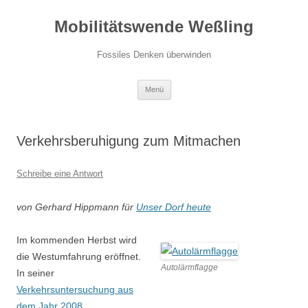
Zum
Inhalt
Mobilitätswende Weßling
springen
Fossiles Denken überwinden
Menü
Verkehrsberuhigung zum Mitmachen
Schreibe eine Antwort
von Gerhard Hippmann für
Unser Dorf heute
Im kommenden Herbst wird
die Westumfahrung eröffnet.
Autolärmflagge
In seiner
Verkehrsuntersuchung aus
dem Jahr 2008