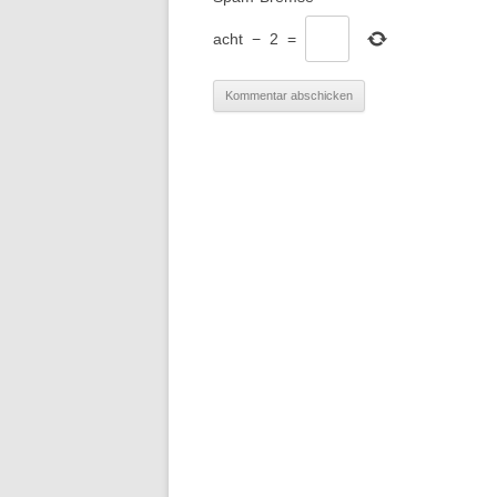
acht
−
2
=