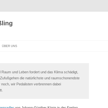
ling
ÜBER UNS
l Raum und Leben fordert und das Klima schädigt,
Zufußgehen die natürlichste und raumschonendste
noch, wir Pedalisten verbrennen dabei
t.
lemradler
von Johann-Günther König in
der Freitag