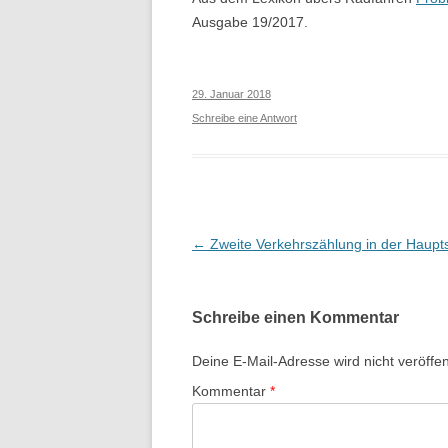
Ausgabe 19/2017.
BORDSTEINABSENKUNGEN
WILLKOMMENSRADLTOUREN
29. Januar 2018
BOOKSHARING
Schreibe eine Antwort
AKTION 2019
DEMO 2017
FAHRRADINFRASTRUKTUR
Beitragsnavigation
←
Zweite Verkehrszählung in der Haupt
Schreibe einen Kommentar
Deine E-Mail-Adresse wird nicht veröffent
Kommentar
*