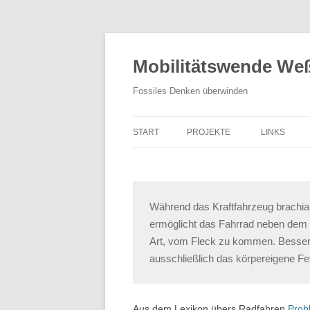
Zum
Inhalt
springen
Mobilitätswende Weß
Fossiles Denken überwinden
START
PROJEKTE
LINKS
KIDICAL MASS
MOBILITÄTSTAG
Während das Kraftfahrzeug brachia
RADL WERKSTATT
ermöglicht das Fahrrad neben dem 
Art, vom Fleck zu kommen. Besser 
LARA 1
ausschließlich das körpereigene Fet
CARSHARING
TEMPO 30
Aus dem Lexikon übers Radfahren
Prob