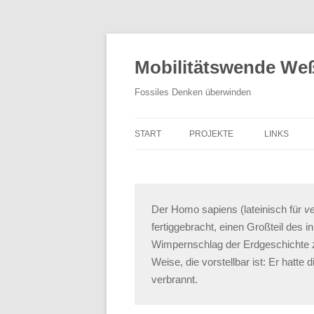
Zum
Inhalt
springen
Mobilitätswende Weß
Fossiles Denken überwinden
START
PROJEKTE
LINKS
KIDICAL MASS
MOBILITÄTSTAG
Der Homo sapiens (lateinisch für
v
RADL WERKSTATT
fertiggebracht, einen Großteil des i
Wimpernschlag der Erdgeschichte z
LARA 1
Weise, die vorstellbar ist: Er hatte
verbrannt.
CARSHARING
TEMPO 30