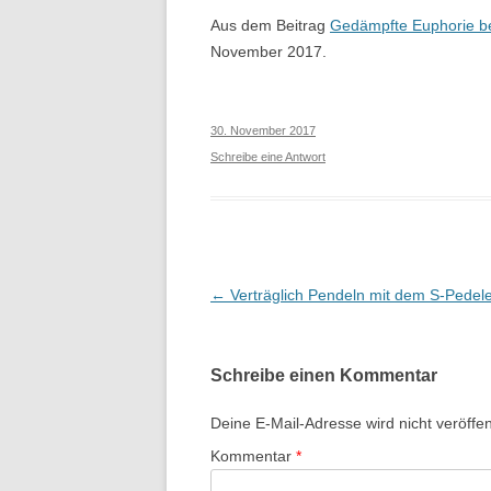
Aus dem Beitrag
Gedämpfte Euphorie bei
BORDSTEINABSENKUNGEN
November 2017.
WILLKOMMENSRADLTOUREN
BOOKSHARING
30. November 2017
Schreibe eine Antwort
AKTION 2019
DEMO 2017
FAHRRADINFRASTRUKTUR
Beitragsnavigation
←
Verträglich Pendeln mit dem S-Pedel
Schreibe einen Kommentar
Deine E-Mail-Adresse wird nicht veröffent
Kommentar
*