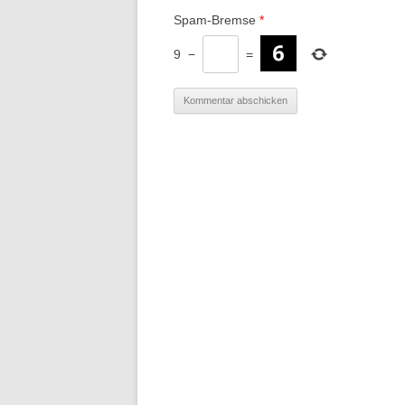
Spam-Bremse
*
9
−
=