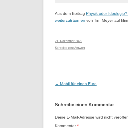
BORDSTEINABSENKUNGEN
Aus dem Beitrag
Physik oder Ideologie
weiterzuträumen
von Tim Meyer auf kli
WILLKOMMENSRADLTOUREN
BOOKSHARING
21. Dezember 2022
AKTION 2019
Schreibe eine Antwort
DEMO 2017
FAHRRADINFRASTRUKTUR
Beitragsnavigation
←
Mobil für einen Euro
Schreibe einen Kommentar
Deine E-Mail-Adresse wird nicht veröffent
Kommentar
*