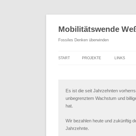
Zum
Inhalt
springen
Mobilitätswende Weß
Fossiles Denken überwinden
START
PROJEKTE
LINKS
KIDICAL MASS
MOBILITÄTSTAG
Es ist die seit Jahrzehnten vorher
RADL WERKSTATT
unbegrenztem Wachstum und billiger
hat.
LARA 1
Wir bezahlen heute und zukünftig d
CARSHARING
Jahrzehnte.
TEMPO 30