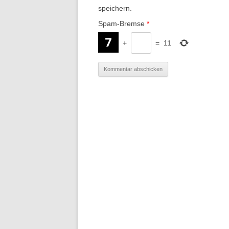
speichern.
Spam-Bremse
*
+
=
11