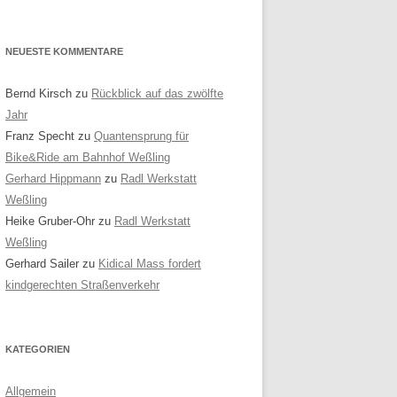
NEUESTE KOMMENTARE
Bernd Kirsch
zu
Rückblick auf das zwölfte
Jahr
Franz Specht
zu
Quantensprung für
Bike&Ride am Bahnhof Weßling
Gerhard Hippmann
zu
Radl Werkstatt
Weßling
Heike Gruber-Ohr
zu
Radl Werkstatt
Weßling
Gerhard Sailer
zu
Kidical Mass fordert
kindgerechten Straßenverkehr
KATEGORIEN
Allgemein