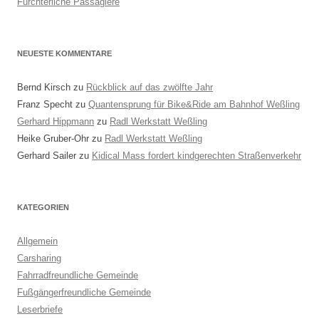
Fürchterliche Passagiere
NEUESTE KOMMENTARE
Bernd Kirsch
zu
Rückblick auf das zwölfte Jahr
Franz Specht
zu
Quantensprung für Bike&Ride am Bahnhof Weßling
Gerhard Hippmann
zu
Radl Werkstatt Weßling
Heike Gruber-Ohr
zu
Radl Werkstatt Weßling
Gerhard Sailer
zu
Kidical Mass fordert kindgerechten Straßenverkehr
KATEGORIEN
Allgemein
Carsharing
Fahrradfreundliche Gemeinde
Fußgängerfreundliche Gemeinde
Leserbriefe