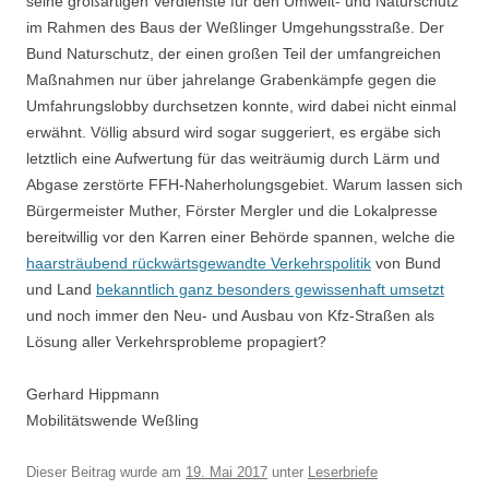
seine großartigen Verdienste für den Umwelt- und Naturschutz
im Rahmen des Baus der Weßlinger Umgehungsstraße. Der
Bund Naturschutz, der einen großen Teil der umfangreichen
Maßnahmen nur über jahrelange Grabenkämpfe gegen die
Umfahrungslobby durchsetzen konnte, wird dabei nicht einmal
erwähnt. Völlig absurd wird sogar suggeriert, es ergäbe sich
letztlich eine Aufwertung für das weiträumig durch Lärm und
Abgase zerstörte FFH-Naherholungsgebiet. Warum lassen sich
Bürgermeister Muther, Förster Mergler und die Lokalpresse
bereitwillig vor den Karren einer Behörde spannen, welche die
haarsträubend rückwärtsgewandte Verkehrspolitik
von Bund
und Land
bekanntlich ganz besonders gewissenhaft umsetzt
und noch immer den Neu- und Ausbau von Kfz-Straßen als
Lösung aller Verkehrsprobleme propagiert?
Gerhard Hippmann
Mobilitätswende Weßling
Dieser Beitrag wurde am
19. Mai 2017
unter
Leserbriefe