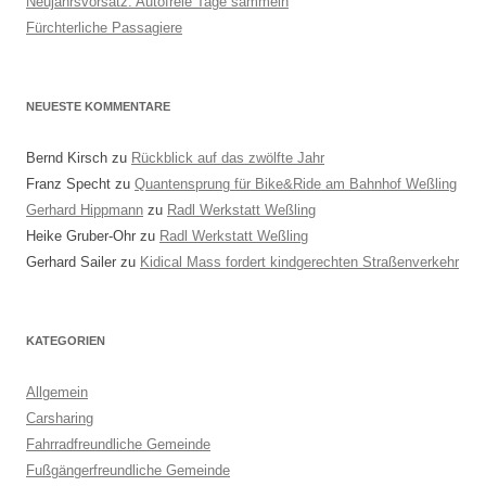
Neujahrsvorsatz: Autofreie Tage sammeln
Fürchterliche Passagiere
NEUESTE KOMMENTARE
Bernd Kirsch
zu
Rückblick auf das zwölfte Jahr
Franz Specht
zu
Quantensprung für Bike&Ride am Bahnhof Weßling
Gerhard Hippmann
zu
Radl Werkstatt Weßling
Heike Gruber-Ohr
zu
Radl Werkstatt Weßling
Gerhard Sailer
zu
Kidical Mass fordert kindgerechten Straßenverkehr
KATEGORIEN
Allgemein
Carsharing
Fahrradfreundliche Gemeinde
Fußgängerfreundliche Gemeinde