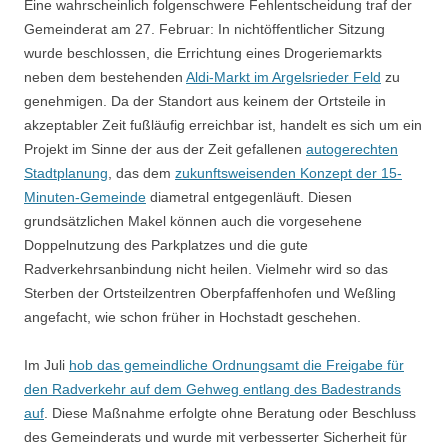
Eine wahrscheinlich folgenschwere Fehlentscheidung traf der
Gemeinderat am 27. Februar: In nichtöffentlicher Sitzung
wurde beschlossen, die Errichtung eines Drogeriemarkts
neben dem bestehenden
Aldi-Markt im Argelsrieder Feld
zu
genehmigen. Da der Standort aus keinem der Ortsteile in
akzeptabler Zeit fußläufig erreichbar ist, handelt es sich um ein
Projekt im Sinne der aus der Zeit gefallenen
autogerechten
Stadtplanung
, das dem
zukunftsweisenden Konzept der 15-
Minuten-Gemeinde
diametral entgegenläuft. Diesen
grundsätzlichen Makel können auch die vorgesehene
Doppelnutzung des Parkplatzes und die gute
Radverkehrsanbindung nicht heilen. Vielmehr wird so das
Sterben der Ortsteilzentren Oberpfaffenhofen und Weßling
angefacht, wie schon früher in Hochstadt geschehen.
Im Juli
hob das gemeindliche Ordnungsamt die Freigabe für
den Radverkehr auf dem Gehweg entlang des Badestrands
auf
. Diese Maßnahme erfolgte ohne Beratung oder Beschluss
des Gemeinderats und wurde mit verbesserter Sicherheit für