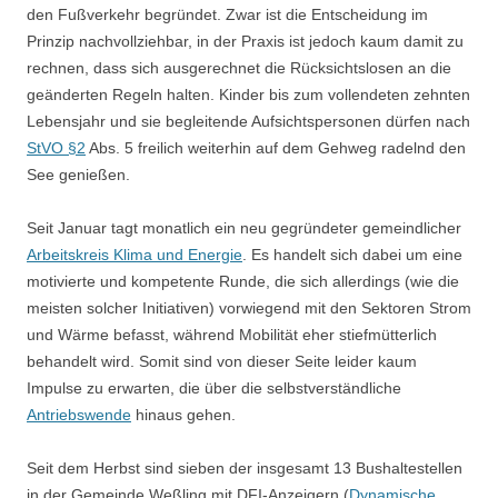
den Fußverkehr begründet. Zwar ist die Entscheidung im
Prinzip nachvollziehbar, in der Praxis ist jedoch kaum damit zu
rechnen, dass sich ausgerechnet die Rücksichtslosen an die
geänderten Regeln halten. Kinder bis zum vollendeten zehnten
Lebensjahr und sie begleitende Aufsichtspersonen dürfen nach
StVO §2
Abs. 5 freilich weiterhin auf dem Gehweg radelnd den
See genießen.
Seit Januar tagt monatlich ein neu gegründeter gemeindlicher
Arbeitskreis Klima und Energie
. Es handelt sich dabei um eine
motivierte und kompetente Runde, die sich allerdings (wie die
meisten solcher Initiativen) vorwiegend mit den Sektoren Strom
und Wärme befasst, während Mobilität eher stiefmütterlich
behandelt wird. Somit sind von dieser Seite leider kaum
Impulse zu erwarten, die über die selbstverständliche
Antriebswende
hinaus gehen.
Seit dem Herbst sind sieben der insgesamt 13 Bushaltestellen
in der Gemeinde Weßling mit DFI-Anzeigern (
Dynamische