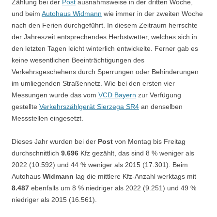
Zählung bei der
Post
ausnahmsweise in der dritten Woche,
und beim
Autohaus Widmann
wie immer in der zweiten Woche
nach den Ferien durchgeführt. In diesem Zeitraum herrschte
der Jahreszeit entsprechendes Herbstwetter, welches sich in
den letzten Tagen leicht winterlich entwickelte. Ferner gab es
keine wesentlichen Beeinträchtigungen des
Verkehrsgeschehens durch Sperrungen oder Behinderungen
im umliegenden Straßennetz. Wie bei den ersten vier
Messungen wurde das vom
VCD Bayern
zur Verfügung
gestellte
Verkehrszählgerät Sierzega SR4
an denselben
Messstellen eingesetzt.
Dieses Jahr wurden bei der
Post
von Montag bis Freitag
durchschnittlich
9.696
Kfz gezählt, das sind 8 % weniger als
2022 (10.592) und 44 % weniger als 2015 (17.301). Beim
Autohaus
Widmann
lag die mittlere Kfz-Anzahl werktags mit
8.487
ebenfalls um 8 % niedriger als 2022 (9.251) und 49 %
niedriger als 2015 (16.561).