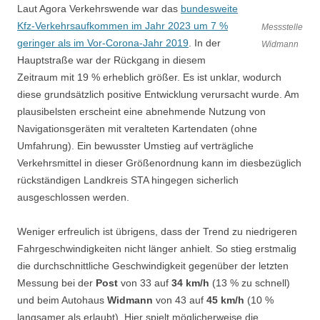
Laut Agora Verkehrswende war das
bundesweite
Kfz-Verkehrsaufkommen im Jahr 2023 um 7 %
Messstelle
geringer als im Vor-Corona-Jahr 2019
. In der
Widmann
Hauptstraße war der Rückgang in diesem
Zeitraum mit 19 % erheblich größer. Es ist unklar, wodurch
diese grundsätzlich positive Entwicklung verursacht wurde. Am
plausibelsten erscheint eine abnehmende Nutzung von
Navigationsgeräten mit veralteten Kartendaten (ohne
Umfahrung). Ein bewusster Umstieg auf verträgliche
Verkehrsmittel in dieser Größenordnung kann im diesbezüglich
rückständigen Landkreis STA hingegen sicherlich
ausgeschlossen werden.
Weniger erfreulich ist übrigens, dass der Trend zu niedrigeren
Fahrgeschwindigkeiten nicht länger anhielt. So stieg erstmalig
die durchschnittliche Geschwindigkeit gegenüber der letzten
Messung bei der
Post
von 33 auf
34 km/h
(13 % zu schnell)
und beim Autohaus
Widmann
von 43 auf
45 km/h
(10 %
langsamer als erlaubt). Hier spielt möglicherweise die