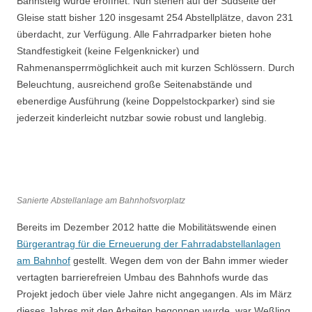
Bahnsteig wurde eröffnet. Nun stehen auf der Südseite der
Gleise statt bisher 120 insgesamt 254 Abstellplätze, davon 231
überdacht, zur Verfügung. Alle Fahrradparker bieten hohe
Standfestigkeit (keine Felgenknicker) und
Rahmenansperrmöglichkeit auch mit kurzen Schlössern. Durch
Beleuchtung, ausreichend große Seitenabstände und
ebenerdige Ausführung (keine Doppelstockparker) sind sie
jederzeit kinderleicht nutzbar sowie robust und langlebig.
Sanierte Abstellanlage am Bahnhofsvorplatz
Bereits im Dezember 2012 hatte die Mobilitätswende einen
Bürgerantrag für die Erneuerung der Fahrradabstellanlagen
am Bahnhof
gestellt. Wegen dem von der Bahn immer wieder
vertagten barrierefreien Umbau des Bahnhofs wurde das
Projekt jedoch über viele Jahre nicht angegangen. Als im März
dieses Jahres mit den Arbeiten begonnen wurde, war Weßling