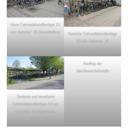
Neue Fahrradabstellanlage S1
am Bahnhof: 23 Abstellplätze
Sanierte Fahrradabstellanlage
S2 am Bahnhof: 16
überdachte Abstellplätze
Radltag der
Nachbarschaftshilfe
Sanierte und erweiterte
Fahrradabstellanlage S3 am
Bahnhof: 80 überdachte
Abstellplätze