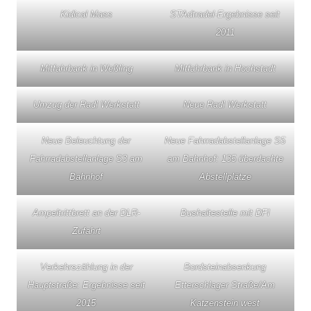
Kidical Mass
STAdtradel-Ergebnisse seit
2011
Mitfahrbank in Weßling
Mitfahrbank in Hochstadt
Umzug der Radl Werkstatt
Neue Radl Werkstatt
Neue Beleuchtung der
Neue Fahrradabstellanlage S5
Fahrradabstellanlage S3 am
am Bahnhof: 135 überdachte
Bahnhof
Abstellplätze
Ampeltrittbrett an der DLR-
Bushaltestelle mit DFI
Zufahrt
Verkehrszählung in der
Bordsteinabsenkung
Hauptstraße: Ergebnisse seit
Etterschlager Straße/Am
2015
Katzenstein west